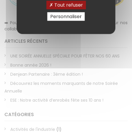
Tout refuser
Personnaliser
➡️ Pour en savoir plus sur nos actions en interne pour nos
collaborateurs,
cliquez ici.
ARTICLES RÉCENTS
UNE SOIRÉE ANNUELLE SPÉCIALE POUR FÊTER NOS 60 ANS
Bonne année 2026 !
Denjean Partenaire : 3ème édition !
Découvrez les moments marquants de notre Soirée
Annuelle
ESE : Notre activité d’enrobés fête ses 10 ans !
CATÉGORIES
Activités de l'industrie
(1)