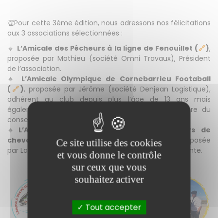
👏Pour cette 3ème édition, nous adressons nos félicitations
aux 3 associations sélectionnées :
🔹
L’Amicale des Pêcheurs à la ligne de Fenouillet (
🔗
)
,
proposée par Mathieu (société Omni Travaux), Président
de l’association.
🔹
L’Amicale Olympique de Cornebarrieu Footaball
(
🔗
)
, proposée par Jérôme (société Denjean Logistique),
adhérent au club depuis plus l’âge de 13 ans mais
également arbitre, éducateur bénévole et membre du
conseil d’administration.
🔹
L’Association Départementale des éleveurs de
chevaux de trait de Tarn-et-Garonne (
🔗
)
, proposée
Ce site utilise des cookies
par Laurine (société Denjean Nord Granulats), adhérente.
et vous donne le contrôle
sur ceux que vous
souhaitez activer
Tout accepter