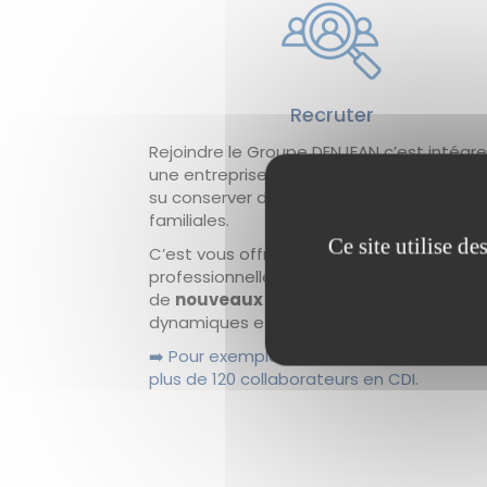
Recruter
Rejoindre le Groupe DENJEAN c’est intégre
une entreprise de la taille d’un groupe qui
su conserver des valeurs humaines et
familiales.
Ce site utilise d
C’est vous offrir la possibilité de grandir
professionnellement en étant stimulé pa
de
nouveaux challenges
au sein d’équi
dynamiques et tournées vers l’avenir.
➡️ Pour exemple, en 2022, nous avons rec
plus de 120 collaborateurs en CDI.