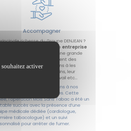
Accompagner
principale richesse du Groupe DENJEAN ?
 salariés. Nous sommes une
entreprise
iliale
et nous accordons une grande
portance à l’accompagnement des
laborateurs. Nous contribuons à les
 souhaitez activer
ompagner dans leurs besoins, leur
lution, leur bien-être au travail etc…
Toute l’année, nous proposons à nos
ariés des animations internes. Cette
ée, l’opération Mois Sans Tabac a été un
itable succès avec la présence d’une
ipe médicale dédiée (cardiologue,
irmière tabacologue) et un suivi
sonnalisé pour arrêter de fumer.