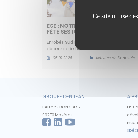
Ce site utilise d
ESE : NOTRE ACTIVITÉ D’ENROBÉS
FÊTE SES 10 ANS !
Enrobés Sud Environnement (ESE) : une
décennie de fidélité et de collaboration.
05.01.2025
Activités de l'industrie
GROUPE DENJEAN
A P
Lieu dit « BONZOM »
En s’
09270 Mazères
dével
incon
spéci