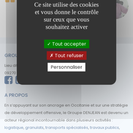
présent, c'est gérer les décisions
Ce site utilise des cookies
d'hier. Ce qui nous intéresse, c'est
et vous donne le contrôle
demain…"...
sur ceux que vous
Gérard Denjean, Président
souhaitez activer
Tout accepter
GROUPE DENJEAN
Tout refuser
Lieu dit « BONZOM »
Personnaliser
09270 Mazères
A PROPOS
En s’appuyant sur son ancrage en Occitanie et sur une stratégie
de développement offensive, le Groupe DENJEAN est devenu un
acteur régional incontournable dans plusieurs activités :
logistique
,
granulats
,
transports spécialisés
,
travaux publics
,