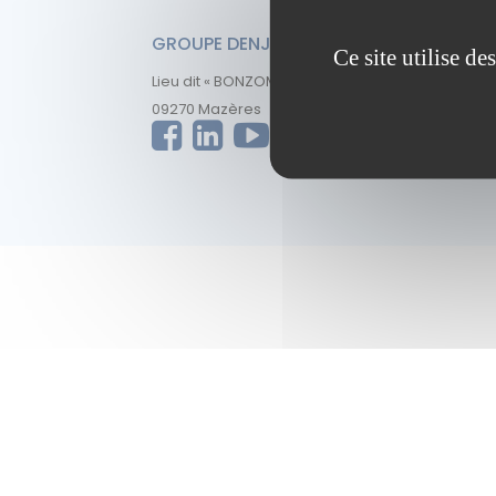
GROUPE DENJEAN
A P
Ce site utilise d
Lieu dit « BONZOM »
En s’
09270 Mazères
dével
incon
spéci