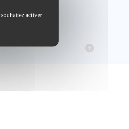
LIENS
 souhaitez activer
Contactez-nous
nal
Plan du site
Mentions légales
ls
.