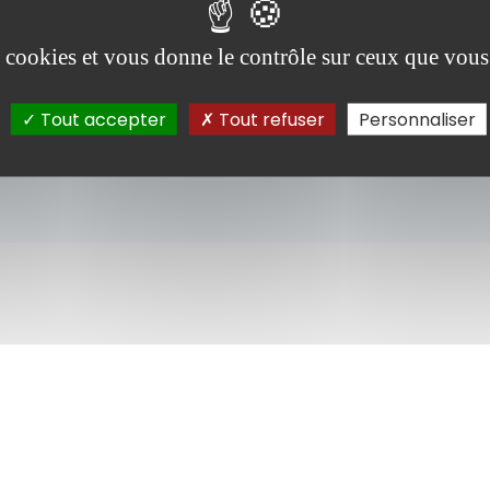
ROPOS
es cookies et vous donne le contrôle sur ceux que vous
appuyant sur son ancrage en Occitanie et sur une stratégie de
oppement offensive, le Groupe DENJEAN est devenu un acteur régio
Tout accepter
Tout refuser
Personnaliser
tournable dans plusieurs activités :
logistique
,
granulats
,
transports
alisés
,
travaux publics
,
enrobés à chaud
,
distribution de gaz industrie